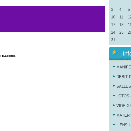
3
4
5
10
11
1
17
18
1
24
25
2
31
Inf
ar
iCagenda
MANIFE
DEBIT 
SALLES
LOTOS 
VIDE G
MATERI
LIENS 