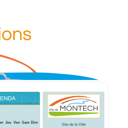
e
nt
ENDA
er
Jeu
Ven
Sam
Dim
Site de la Ville